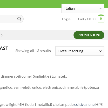
0
Login
Cart /
€
0.00
op
PROMOZIONI
LAST
Showing all 13 results
uni dimmerabili come i Sonlight e i Lumatek.
netico, semi-elettronico, elettronico, dimmerabile (potenza
ia grow light MH (ioduri metallici) che lampade
coltivazione
HPS