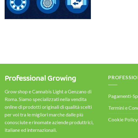
Professional Growing
PROFESSI
Grow shop e Cannabis Light a Genzano di
Pagamenti-Sp
Roma. Siamo specializzati nella vendita
online di prodotti originali di qualità scelti
Termini e Con
per voi tra le migliori marche dalle più
Cookie Policy
conosciute e rinomate aziende produttrici,
italiane ed internazionali.