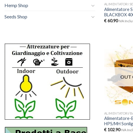
ALIMENTATORI S
Hemp Shop
Alimentatore S
BLACKBOX 4
Seeds Shop
€
60.90
IVA Inclu
OUT 
Alimentatore-
HPS/MH Sonligh
€
102.90
IVA Inc