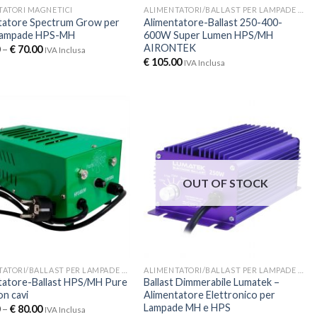
TATORI MAGNETICI
ALIMENTATORI/BALLAST PER LAMPADE HPS E MH
tatore Spectrum Grow per
Alimentatore-Ballast 250-400-
Lampade HPS-MH
600W Super Lumen HPS/MH
AIRONTEK
–
€
70.00
IVA Inclusa
€
105.00
IVA Inclusa
OUT OF STOCK
ALIMENTATORI/BALLAST PER LAMPADE HPS E MH
ALIMENTATORI/BALLAST PER LAMPADE HPS E MH
tatore-Ballast HPS/MH Pure
Ballast Dimmerabile Lumatek –
on cavi
Alimentatore Elettronico per
Lampade MH e HPS
–
€
80.00
IVA Inclusa