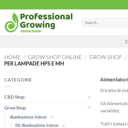
Skip
to
content
Search
for:
C
HOME
/
GROW SHOP ONLINE
/
GROW SHOP
/
PER LAMPADE HPS E MH
Alimentator
CATEGORIE
Si tratta di si
CBD Shop
Gli Alimentat
Grow Shop
variabile).
Illuminazione Indoor
Tutti i ballas
Kit Illuminazione Indoor