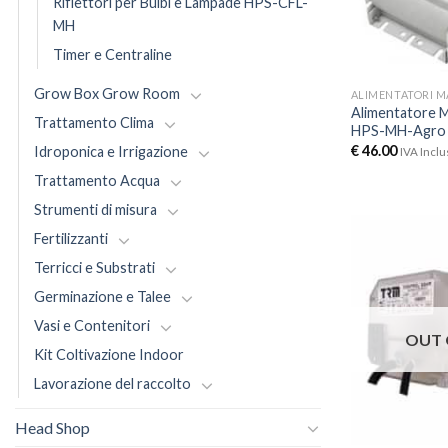
Riflettori per Bulbi e Lampade HPS-CFL-
MH
Timer e Centraline
Grow Box Grow Room
ALIMENTATORI M
Alimentatore 
Trattamento Clima
HPS-MH-Agro 
€
46.00
Idroponica e Irrigazione
IVA Inclu
Trattamento Acqua
Strumenti di misura
Fertilizzanti
Terricci e Substrati
Germinazione e Talee
Vasi e Contenitori
OUT 
Kit Coltivazione Indoor
Lavorazione del raccolto
Head Shop