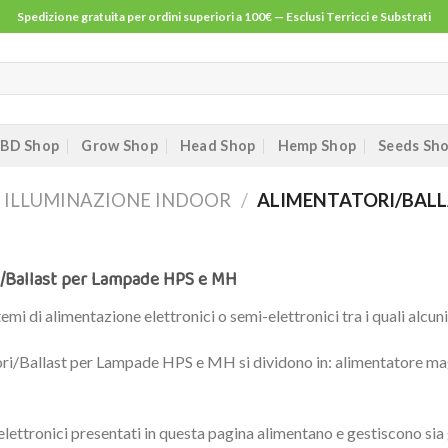
Spedizione gratuita per ordini superiori a 100€ — Esclusi Terricci e Substrati
BD Shop
Grow Shop
Head Shop
Hemp Shop
Seeds Sh
ILLUMINAZIONE INDOOR
/
ALIMENTATORI/BAL
i/Ballast per Lampade HPS e MH
stemi di alimentazione elettronici o semi-elettronici tra i quali alc
ori/Ballast per Lampade HPS e MH si dividono in: alimentatore mag
t elettronici presentati in questa pagina alimentano e gestiscono s