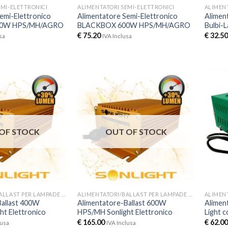
EMI-ELETTRONICI
ALIMENTATORI SEMI-ELETTRONICI
ALIMEN
emi-Elettronico
Alimentatore Semi-Elettronico
Alimen
00W HPS/MH/AGRO
BLACKBOX 600W HPS/MH/AGRO
Bulbi-
€
75.20
€
32.50
sa
IVA Inclusa
OF STOCK
OUT OF STOCK
ALIMENTATORI/BALLAST PER LAMPADE HPS E MH
ALIMENTATORI/BALLAST PER LAMPADE HPS E MH
Ballast 400W
Alimentatore-Ballast 600W
Alimen
t Elettronico
HPS/MH Sonlight Elettronico
Light c
€
165.00
€
62.00
lusa
IVA Inclusa