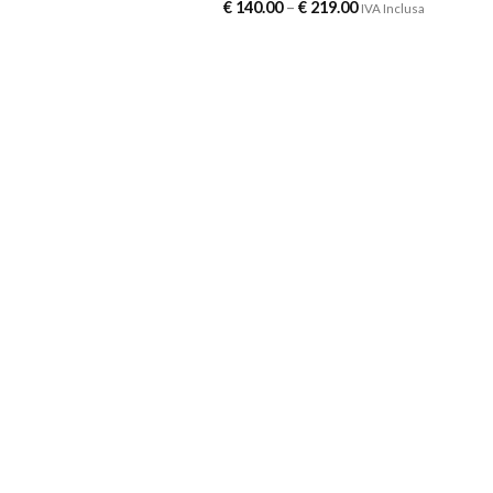
€
140.00
–
€
219.00
IVA Inclusa