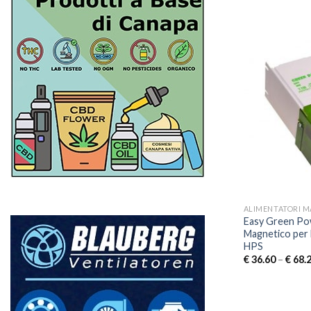
ALIMENTATORI M
Easy Green Po
Magnetico per
HPS
€
36.60
–
€
68.