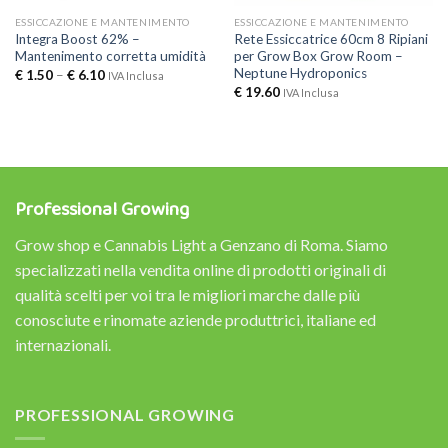
ESSICCAZIONE E MANTENIMENTO
ESSICCAZIONE E MANTENIMENTO
Integra Boost 62% –
Rete Essiccatrice 60cm 8 Ripiani
Mantenimento corretta umidità
per Grow Box Grow Room –
Neptune Hydroponics
€
1.50
–
€
6.10
IVA Inclusa
€
19.60
IVA Inclusa
Professional Growing
Grow shop e Cannabis Light a Genzano di Roma. Siamo
specializzati nella vendita online di prodotti originali di
qualità scelti per voi tra le migliori marche dalle più
conosciute e rinomate aziende produttrici, italiane ed
internazionali.
PROFESSIONAL GROWING