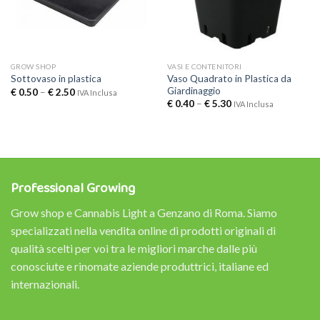
GROW SHOP
VASI E CONTENITORI
Vaso Quadrato in Plastica da
Sottovaso in plastica
Giardinaggio
€
0.50
–
€
2.50
IVA Inclusa
€
0.40
–
€
5.30
IVA Inclusa
Professional Growing
Grow shop e Cannabis Light a Genzano di Roma. Siamo
specializzati nella vendita online di prodotti originali di
qualità scelti per voi tra le migliori marche dalle più
conosciute e rinomate aziende produttrici, italiane ed
internazionali.