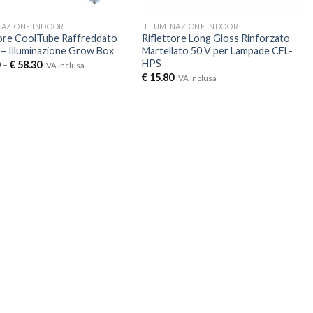
NAZIONE INDOOR
ILLUMINAZIONE INDOOR
tore CoolTube Raffreddato
Riflettore Long Gloss Rinforzato
 – Illuminazione Grow Box
Martellato 50 V per Lampade CFL-
HPS
–
€
58.30
IVA Inclusa
€
15.80
IVA Inclusa