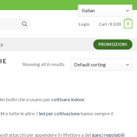
0
Login
Cart /
€
0.00
op
PROMOZIONI
I E
Showing all 6 results
dei bulbi che si usano per
coltivare indoor
.
MH
e tutte le altre. I
led per coltivazione
hanno sempre il
odi attacchi per appendere il riflettore a dei
ganci regolabili