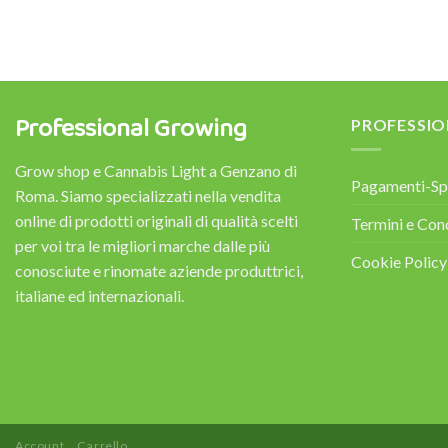
Professional Growing
PROFESSI
Grow shop e Cannabis Light a Genzano di
Pagamenti-Sp
Roma. Siamo specializzati nella vendita
online di prodotti originali di qualità scelti
Termini e Con
per voi tra le migliori marche dalle più
Cookie Policy
conosciute e rinomate aziende produttrici,
italiane ed internazionali.
Account
Carrello