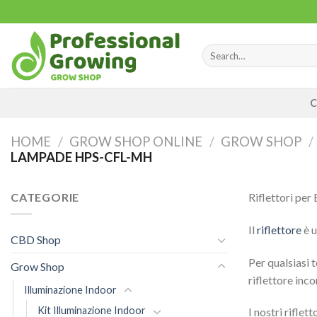
Skip
to
content
Search
for:
C
HOME
/
GROW SHOP ONLINE
/
GROW SHOP
/
LAMPADE HPS-CFL-MH
CATEGORIE
Riflettori pe
Il
riflettore
è u
CBD Shop
Per qualsiasi 
Grow Shop
riflettore inc
Illuminazione Indoor
Kit Illuminazione Indoor
I nostri rifle