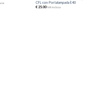
CFL con Portalampada E40
lusa
€
25.00
IVA Inclusa