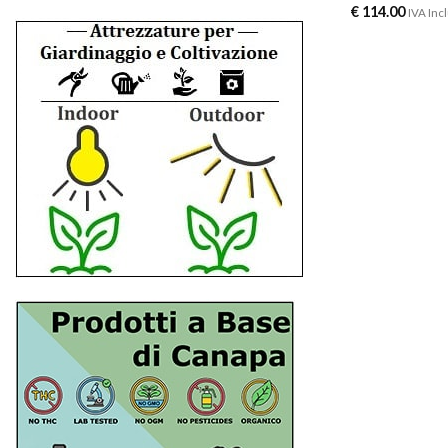
€
114.00
IVA Inc