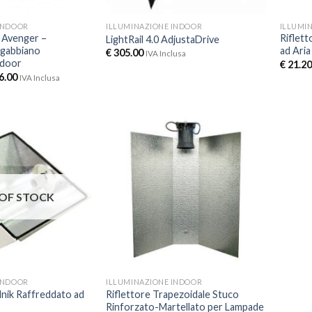
INDOOR
ILLUMINAZIONE INDOOR
ILLUMI
 Avenger –
Riflet
LightRail 4.0 AdjustaDrive
i gabbiano
ad Aria
€
305.00
IVA Inclusa
ndoor
€
21.20
6.00
IVA Inclusa
OF STOCK
INDOOR
ILLUMINAZIONE INDOOR
dnik Raffreddato ad
Riflettore Trapezoidale Stuco
Rinforzato-Martellato per Lampade