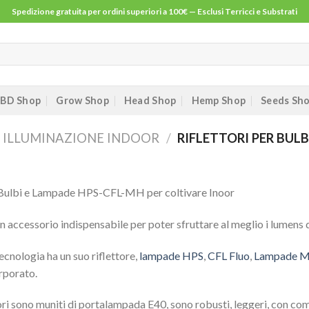
Spedizione gratuita per ordini superiori a 100€ — Esclusi Terricci e Substrati
BD Shop
Grow Shop
Head Shop
Hemp Shop
Seeds Sh
ILLUMINAZIONE INDOOR
/
RIFLETTORI PER BULB
r Bulbi e Lampade HPS-CFL-MH per coltivare Inoor
n accessorio indispensabile per poter sfruttare al meglio i lumens 
tecnologia ha un suo riflettore,
lampade HPS
,
CFL Fluo
,
Lampade 
orporato.
ttori sono muniti di portalampada E40, sono robusti, leggeri, con com