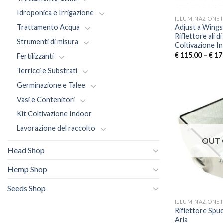
Idroponica e Irrigazione
ILLUMINAZIONE 
Trattamento Acqua
Adjust a Wings
Riflettore ali d
Strumenti di misura
Coltivazione I
€
115.00
–
€
17
Fertilizzanti
Terricci e Substrati
Germinazione e Talee
Vasi e Contenitori
Kit Coltivazione Indoor
Lavorazione del raccolto
OUT 
Head Shop
Hemp Shop
Seeds Shop
ILLUMINAZIONE 
Riflettore Spu
Aria