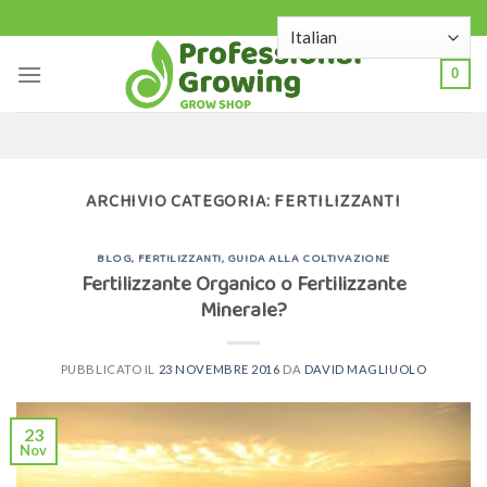
Skip
to
content
0
ARCHIVIO CATEGORIA:
FERTILIZZANTI
BLOG
,
FERTILIZZANTI
,
GUIDA ALLA COLTIVAZIONE
Fertilizzante Organico o Fertilizzante
Minerale?
PUBBLICATO IL
23 NOVEMBRE 2016
DA
DAVID MAGLIUOLO
23
Nov