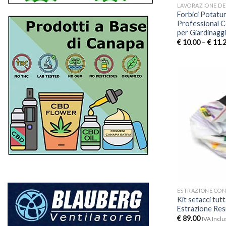
LAVORAZIONE DE
Forbici Potatu
Professional Ce
per Giardinagg
€
10.00
–
€
11.
ESTRAZIONE CON
Kit setacci tut
Estrazione Res
€
89.00
IVA Inclu