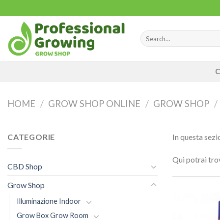
Skip
to
content
Search
for:
C
HOME
/
GROW SHOP ONLINE
/
GROW SHOP
/
CATEGORIE
In questa sezi
Qui potrai trov
CBD Shop
Grow Shop
Illuminazione Indoor
Grow Box Grow Room