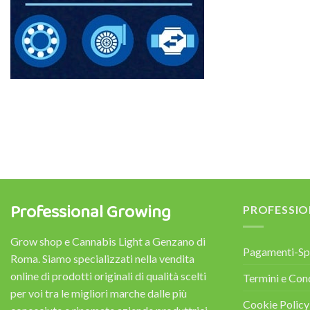
Professional Growing
PROFESSI
Grow shop e Cannabis Light a Genzano di
Pagamenti-Sp
Roma. Siamo specializzati nella vendita
online di prodotti originali di qualità scelti
Termini e Con
per voi tra le migliori marche dalle più
Cookie Policy