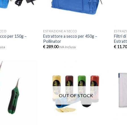
ECCO
ESTRAZIONE A SECCO
ESTRAZ
ecco per 150g –
Estrattore a secco per 450g –
Filtri 
Pollinator
Estratt
€
289.00
€
11.70
lusa
IVA Inclusa
OUT OF STOCK