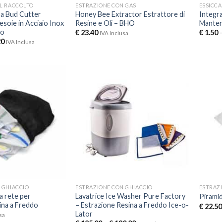
L RACCOLTO
ESTRAZIONE CON GAS
ESSICC
ra Bud Cutter
Honey Bee Extractor Estrattore di
Integr
soie in Acciaio Inox
Resine e Oli – BHO
Manten
io
€
23.40
€
1.50
IVA Inclusa
20
IVA Inclusa
 GHIACCIO
ESTRAZIONE CON GHIACCIO
ESTRAZ
ta rete per
Lavatrice Ice Washer Pure Factory
Piramid
ina a Freddo
– Estrazione Resina a Freddo Ice-o-
€
22.50
Lator
sa