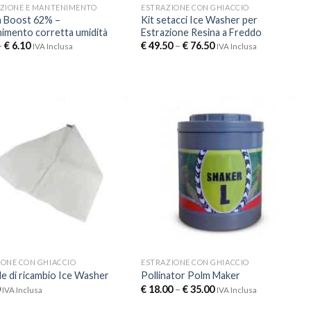
AZIONE E MANTENIMENTO
ESTRAZIONE CON GHIACCIO
a Boost 62% –
Kit setacci Ice Washer per
imento corretta umidità
Estrazione Resina a Freddo
–
€
6.10
€
49.50
–
€
76.50
IVA Inclusa
IVA Inclusa
IONE CON GHIACCIO
ESTRAZIONE CON GHIACCIO
e di ricambio Ice Washer
Pollinator Polm Maker
€
18.00
–
€
35.00
IVA Inclusa
IVA Inclusa