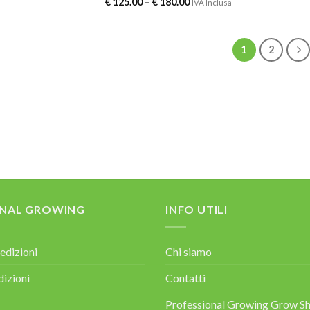
€
125.00
–
€
180.00
IVA Inclusa
1
2
ONAL GROWING
INFO UTILI
edizioni
Chi siamo
dizioni
Contatti
Professional Growing Grow Sh