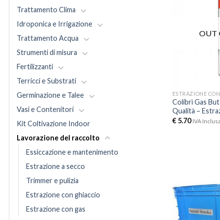
Trattamento Clima
Idroponica e Irrigazione
OUT 
Trattamento Acqua
Strumenti di misura
Fertilizzanti
Terricci e Substrati
ESTRAZIONE CON
Germinazione e Talee
Colibrì Gas Bu
Vasi e Contenitori
Qualità – Estr
€
5.70
IVA Inclus
Kit Coltivazione Indoor
Lavorazione del raccolto
Essiccazione e mantenimento
Estrazione a secco
Trimmer e pulizia
Estrazione con ghiaccio
Estrazione con gas