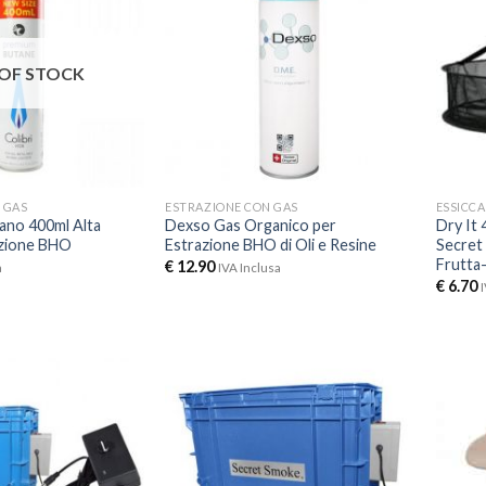
OF STOCK
 GAS
ESTRAZIONE CON GAS
ESSICC
tano 400ml Alta
Dexso Gas Organico per
Dry It 
azione BHO
Estrazione BHO di Oli e Resine
Secret 
Frutta
€
12.90
a
IVA Inclusa
€
6.70