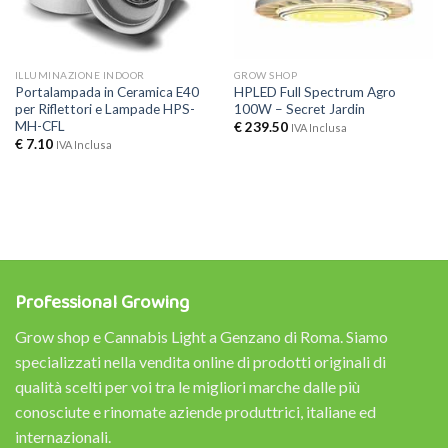
ILLUMINAZIONE INDOOR
GROW SHOP
Portalampada in Ceramica E40
HPLED Full Spectrum Agro
per Riflettori e Lampade HPS-
100W – Secret Jardin
MH-CFL
€
239.50
IVA Inclusa
€
7.10
IVA Inclusa
Professional Growing
Grow shop e Cannabis Light a Genzano di Roma. Siamo
specializzati nella vendita online di prodotti originali di
qualità scelti per voi tra le migliori marche dalle più
conosciute e rinomate aziende produttrici, italiane ed
internazionali.