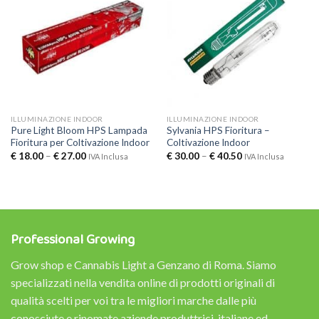
ILLUMINAZIONE INDOOR
ILLUMINAZIONE INDOOR
Pure Light Bloom HPS Lampada
Sylvania HPS Fioritura –
Fioritura per Coltivazione Indoor
Coltivazione Indoor
€
18.00
–
€
27.00
€
30.00
–
€
40.50
IVA Inclusa
IVA Inclusa
Professional Growing
Grow shop e Cannabis Light a Genzano di Roma. Siamo
specializzati nella vendita online di prodotti originali di
qualità scelti per voi tra le migliori marche dalle più
conosciute e rinomate aziende produttrici, italiane ed