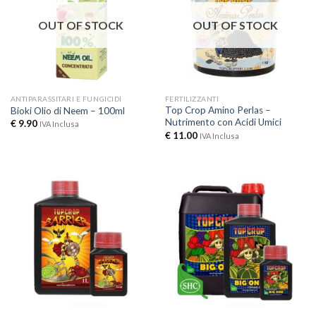
OUT OF STOCK
OUT OF STOCK
ANTIPARASSITARI E FUNGICIDI
FERTILIZZANTI
Top Crop Amino Perlas –
Bioki Olio di Neem – 100ml
Nutrimento con Acidi Umici
€
9.90
IVA Inclusa
€
11.00
IVA Inclusa