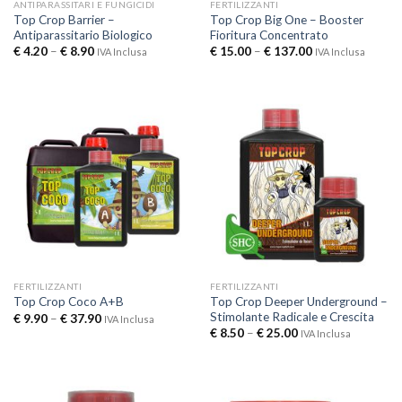
ANTIPARASSITARI E FUNGICIDI
FERTILIZZANTI
Top Crop Barrier –
Top Crop Big One – Booster
Antiparassitario Biologico
Fioritura Concentrato
€
4.20
–
€
8.90
€
15.00
–
€
137.00
IVA Inclusa
IVA Inclusa
FERTILIZZANTI
FERTILIZZANTI
Top Crop Deeper Underground –
Top Crop Coco A+B
Stimolante Radicale e Crescita
€
9.90
–
€
37.90
IVA Inclusa
€
8.50
–
€
25.00
IVA Inclusa