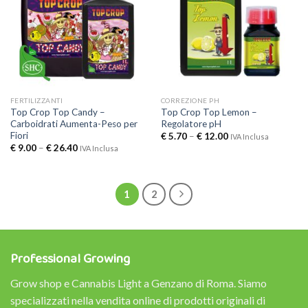
FERTILIZZANTI
CORREZIONE PH
Top Crop Top Candy –
Top Crop Top Lemon –
Carboidrati Aumenta-Peso per
Regolatore pH
Fiori
€
5.70
–
€
12.00
IVA Inclusa
€
9.00
–
€
26.40
IVA Inclusa
1
2
Professional Growing
Grow shop e Cannabis Light a Genzano di Roma. Siamo
specializzati nella vendita online di prodotti originali di