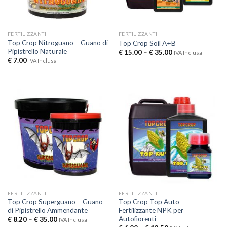
FERTILIZZANTI
FERTILIZZANTI
Top Crop Nitroguano – Guano di
Top Crop Soil A+B
Pipistrello Naturale
€
15.00
–
€
35.00
IVA Inclusa
€
7.00
IVA Inclusa
FERTILIZZANTI
FERTILIZZANTI
Top Crop Superguano – Guano
Top Crop Top Auto –
di Pipistrello Ammendante
Fertilizzante NPK per
Autofiorenti
€
8.20
–
€
35.00
IVA Inclusa