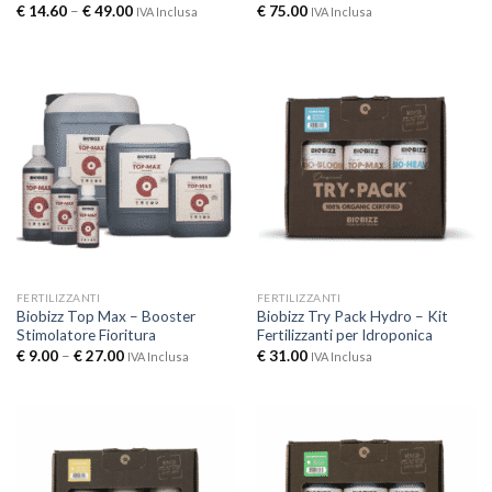
€
14.60
–
€
49.00
€
75.00
IVA Inclusa
IVA Inclusa
FERTILIZZANTI
FERTILIZZANTI
Biobizz Top Max – Booster
Biobizz Try Pack Hydro – Kit
Stimolatore Fioritura
Fertilizzanti per Idroponica
€
9.00
–
€
27.00
€
31.00
IVA Inclusa
IVA Inclusa