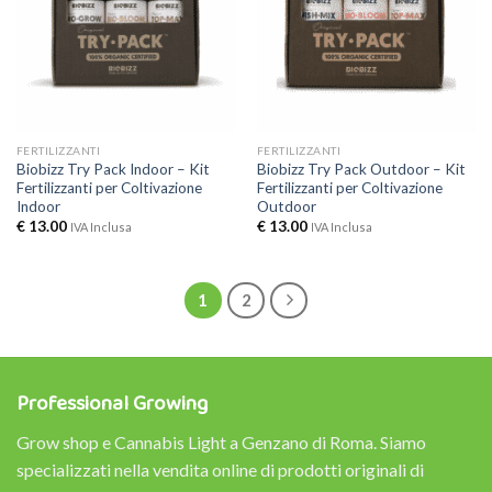
FERTILIZZANTI
FERTILIZZANTI
Biobizz Try Pack Indoor – Kit
Biobizz Try Pack Outdoor – Kit
Fertilizzanti per Coltivazione
Fertilizzanti per Coltivazione
Indoor
Outdoor
€
13.00
€
13.00
IVA Inclusa
IVA Inclusa
1
2
Professional Growing
Grow shop e Cannabis Light a Genzano di Roma. Siamo
specializzati nella vendita online di prodotti originali di