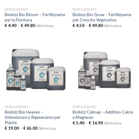
FERTILIZZANTI
FERTILIZZANTI
Biobizz Bio Bloom – Fertilizzante
Biobizz Bio Grow – Fertilizzante
per la Fioritura
per Crescita Vegetativa
€
4.40
–
€
49.80
€
4.50
–
€
49.80
IVA Inclusa
IVA Inclusa
FERTILIZZANTI
FERTILIZZANTI
Biobizz Bio Heaven –
Biobizz Calmag – Additivo Calcio
Stimolatore e Rigenerante per
e Magnesio
Piante
€
5.40
–
€
16.90
IVA Inclusa
€
19.00
–
€
65.00
IVA Inclusa