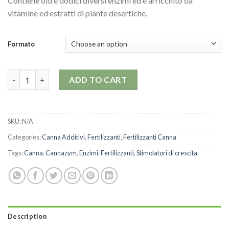
Contiene oltre dodici diversi enzimi ed è arricchito da
vitamine ed estratti di piante desertiche.
Formato
Canna Cannazym - Enzimi per Sviluppo Radici quantity
ADD TO CART
SKU:
N/A
Categories:
Canna Additivi
,
Fertilizzanti
,
Fertilizzanti Canna
Tags:
Canna
,
Cannazym
,
Enzimi
,
Fertilizzanti
,
Stimolatori di crescita
Description